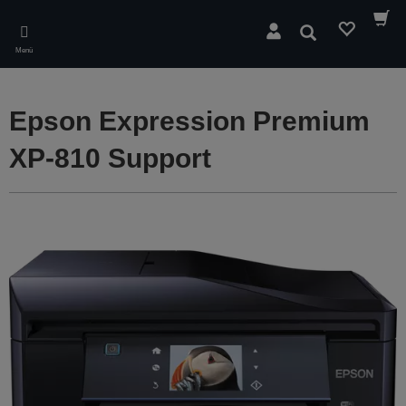
Skip
to
Suchen
main
Menü
content
Epson Expression Premium
XP-810 Support