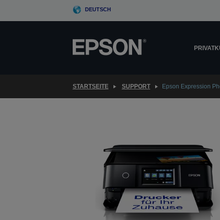
Skip
DEUTSCH
to
main
content
PRIVAT
STARTSEITE
SUPPORT
Epson Expression Ph