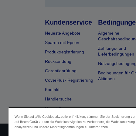
Kundenservice
Bedingunge
Neueste Angebote
Allgemeine
Geschäftsbedingun
Sparen mit Epson
Zahlungs- und
Produktregistrierung
Lieferbedingungen
Rücksendung
Nutzungsbedingun
Garantieprüfung
Bedingungen für On
Aktionen
CoverPlus- Registrierung
Kontakt
Händlersuche
Newsletter
Wenn Sie auf „Alle Cookies akzeptieren“ klicken, stimmen Sie der Speicherung vo
auf Ihrem Gerät zu, um die Websitenavigation zu verbessern, die Websitenutzung
analysieren und unsere Marketingbemühungen zu unterstützen.
Impressum
Identifizierung der G