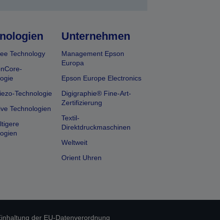
nologien
Unternehmen
ee Technology
Management Epson
Europa
onCore-
ogie
Epson Europe Electronics
iezo-Technologie
Digigraphie® Fine-Art-
Zertifizierung
ive Technologien
Textil-
tigere
Direktdruckmaschinen
ogien
Weltweit
Orient Uhren
inhaltung der EU-Datenverordnung