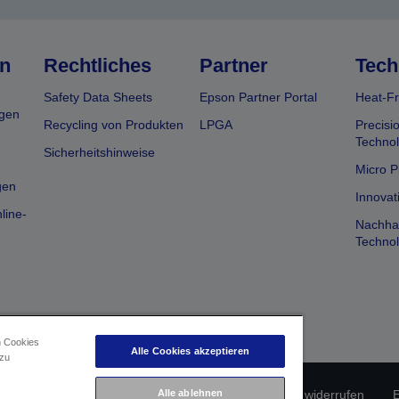
n
Rechtliches
Partner
Tech
Safety Data Sheets
Epson Partner Portal
Heat-Fr
gen
Recycling von Produkten
LPGA
Precisi
Technol
Sicherheitshinweise
Micro P
gen
Innovat
line-
Nachhal
Technol
n Cookies
Alle Cookies akzeptieren
 zu
Alle ablehnen
erätekonformität
Datenschutzrichtlinie
Vertrag widerrufen
E