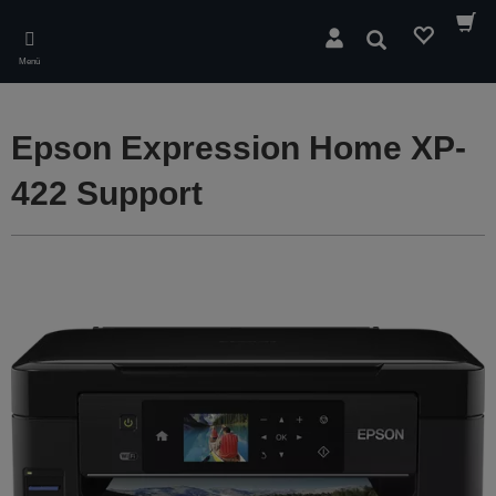
Skip
to
Suchen
main
Menü
content
Epson Expression Home XP-
422 Support