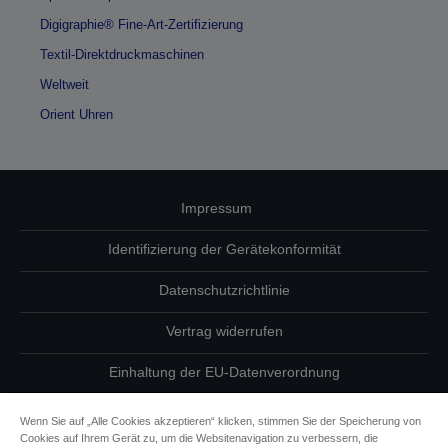
Digigraphie® Fine-Art-Zertifizierung
Textil-Direktdruckmaschinen
Weltweit
Orient Uhren
Impressum
Identifizierung der Gerätekonformität
Datenschutzrichtlinie
Vertrag widerrufen
Einhaltung der EU-Datenverordnung
Fragen zum Datenschutz
Wenn Sie auf „Alle Cookies akzeptieren“ klicken, stimmen Sie der Speicherung von
Cookies auf Ihrem Gerät zu, um die Websitenavigation zu verbessern, die