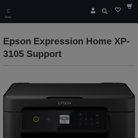
Skip
to
Suchen
main
Menü
content
Epson Expression Home XP-
3105 Support