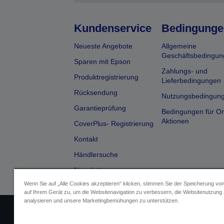
Kundenservice
Bedingunge
Neueste Angebote
Allgemeine
Geschäftsbedingun
Sparen mit Epson
Zahlungs- und
Produktregistrierung
Lieferbedingungen
Rücksendung
Nutzungsbedingun
Garantieprüfung
Bedingungen für On
Aktionen
CoverPlus- Registrierung
Kontakt
Händlersuche
Newsletter
Wenn Sie auf „Alle Cookies akzeptieren“ klicken, stimmen Sie der Speicherung vo
auf Ihrem Gerät zu, um die Websitenavigation zu verbessern, die Websitenutzung
analysieren und unsere Marketingbemühungen zu unterstützen.
Impressum
Identifizierung der G