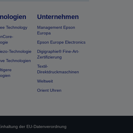
nologien
Unternehmen
ee Technology
Management Epson
Europa
onCore-
ogie
Epson Europe Electronics
iezo-Technologie
Digigraphie® Fine-Art-
Zertifizierung
ive Technologien
Textil-
tigere
Direktdruckmaschinen
ogien
Weltweit
Orient Uhren
inhaltung der EU-Datenverordnung