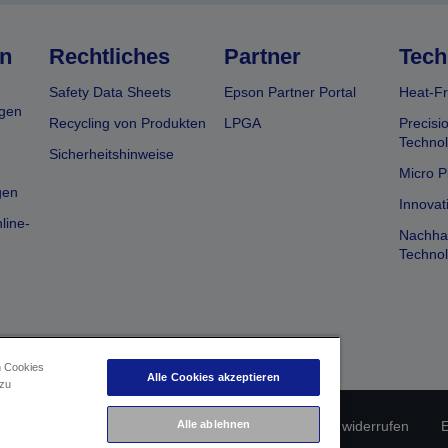
n
Rechtliches
Partner
Tech
Safety Data Sheets
Epson Partner Portal
Heat-Fr
gen
Recycling von Produkten
LPGA
Precisi
Technol
Sicherheitshinweise
Micro P
gen
Innovat
line-
Nachhal
Technol
n Cookies
Alle Cookies akzeptieren
 zu
Alle ablehnen
erätekonformität
Datenschutzrichtlinie
Vertrag widerrufen
E