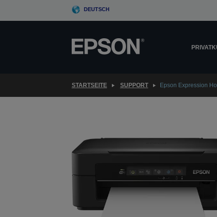
Skip
DEUTSCH
to
main
content
PRIVAT
STARTSEITE
SUPPORT
Epson Expression H