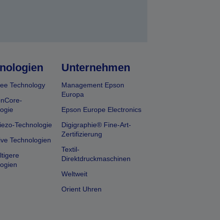
nologien
Unternehmen
ee Technology
Management Epson
Europa
onCore-
ogie
Epson Europe Electronics
iezo-Technologie
Digigraphie® Fine-Art-
Zertifizierung
ive Technologien
Textil-
tigere
Direktdruckmaschinen
ogien
Weltweit
Orient Uhren