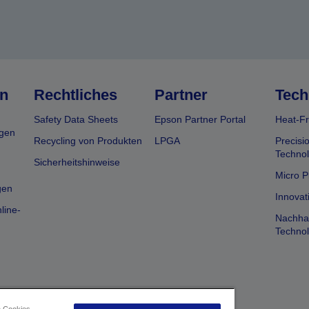
n
Rechtliches
Partner
Tech
Safety Data Sheets
Epson Partner Portal
Heat-Fr
gen
Recycling von Produkten
LPGA
Precisi
Technol
Sicherheitshinweise
Micro P
gen
Innovat
line-
Nachhal
Technol