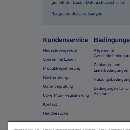
gemäß der
Epson Datenschutzrichtlinie
.
*Es gelten Beschränkungen
Kundenservice
Bedingunge
Neueste Angebote
Allgemeine
Geschäftsbedingun
Sparen mit Epson
Zahlungs- und
Produktregistrierung
Lieferbedingungen
Rücksendung
Nutzungsbedingun
Garantieprüfung
Bedingungen für On
Aktionen
CoverPlus- Registrierung
Kontakt
Händlersuche
Newsletter