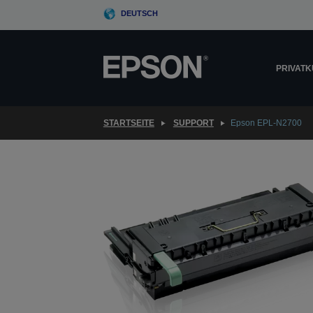
Skip
DEUTSCH
to
main
content
PRIVAT
STARTSEITE
SUPPORT
Epson EPL-N2700