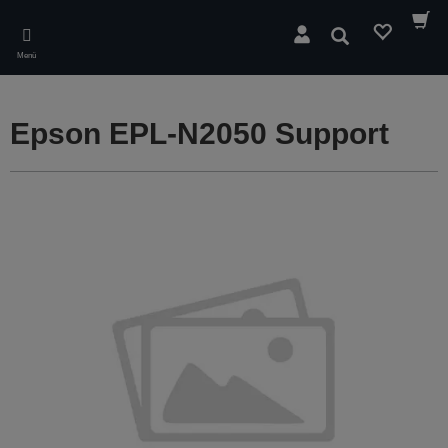
Skip
to
Suchen
main
Menü
content
Epson EPL-N2050 Support