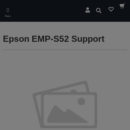
Skip
to
Suchen
main
Menü
content
Epson EMP-S52 Support