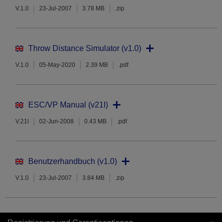
V.1.0
23-Jul-2007
3.78 MB
.zip
Throw Distance Simulator (v1.0)
V.1.0
05-May-2020
2.39 MB
.pdf
ESC/VP Manual (v21I)
V.21I
02-Jun-2008
0.43 MB
.pdf
Benutzerhandbuch (v1.0)
V.1.0
23-Jul-2007
3.84 MB
.zip