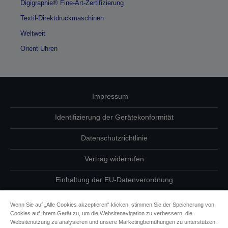
Digigraphie® Fine-Art-Zertifizierung
Textil-Direktdruckmaschinen
Weltweit
Orient Uhren
Impressum
Identifizierung der Gerätekonformität
Datenschutzrichtlinie
Vertrag widerrufen
Einhaltung der EU-Datenverordnung
Fragen zum Datenschutz
Wenn Sie auf „Alle Cookies akzeptieren“ klicken, stimmen Sie der Speicherung von
Cookies auf Ihrem Gerät zu, um die Websitenavigation zu verbessern, die
Informationen zu Cookies
Websitenutzung zu analysieren und unsere Marketingbemühungen zu unterstützen.