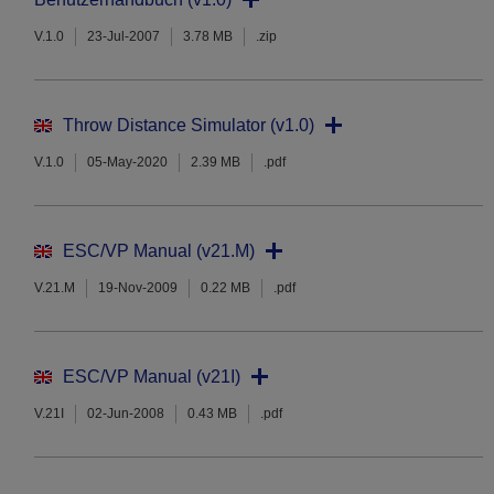
V.1.0
23-Jul-2007
3.78 MB
.zip
Throw Distance Simulator (v1.0)
V.1.0
05-May-2020
2.39 MB
.pdf
ESC/VP Manual (v21.M)
V.21.M
19-Nov-2009
0.22 MB
.pdf
ESC/VP Manual (v21I)
V.21I
02-Jun-2008
0.43 MB
.pdf