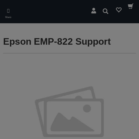
Skip
to
Suchen
main
Menü
content
Epson EMP-822 Support