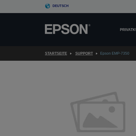
Skip
DEUTSCH
to
main
content
PRIVAT
STARTSEITE
SUPPORT
Epson EMP-7350