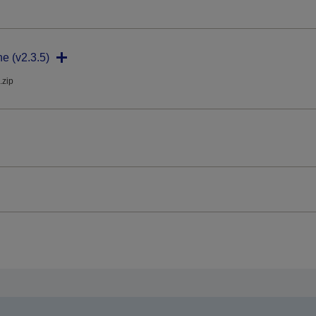
ne (v2.3.5)
.zip