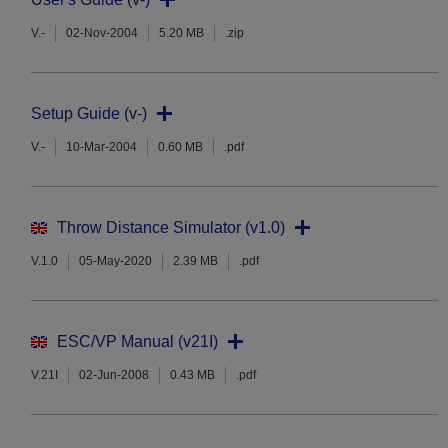
V.-
02-Nov-2004
5.20 MB
.zip
Setup Guide (v-)
V.-
10-Mar-2004
0.60 MB
.pdf
Throw Distance Simulator (v1.0)
V.1.0
05-May-2020
2.39 MB
.pdf
ESC/VP Manual (v21I)
V.21I
02-Jun-2008
0.43 MB
.pdf