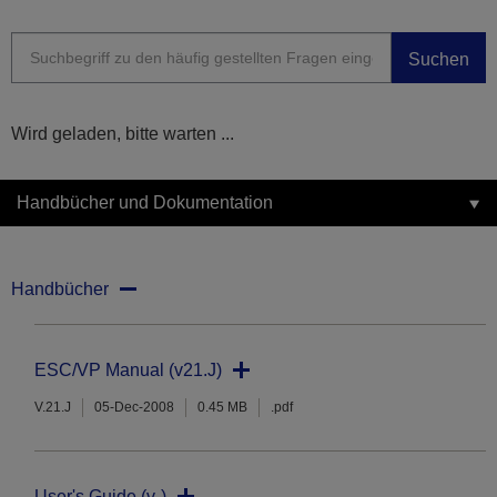
Suchen
Wird geladen, bitte warten ...
Handbücher und Dokumentation
Handbücher
ESC/VP Manual (v21.J)
V.21.J
05-Dec-2008
0.45 MB
.pdf
User's Guide (v-)