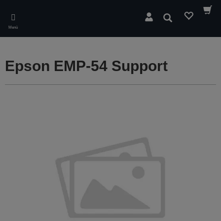
Skip
to
Suchen
main
Menü
content
Epson EMP-54 Support