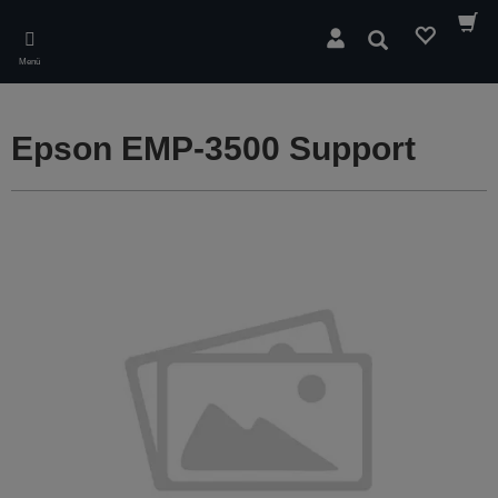
Skip
to
Suchen
main
Menü
content
Epson EMP-3500 Support