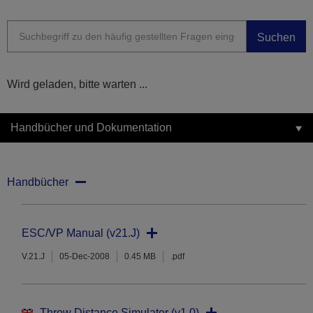
Suchen
Wird geladen, bitte warten ...
Handbücher und Dokumentation
Handbücher
ESC/VP Manual (v21.J)
V.21.J
05-Dec-2008
0.45 MB
.pdf
Throw Distance Simulator (v1.0)