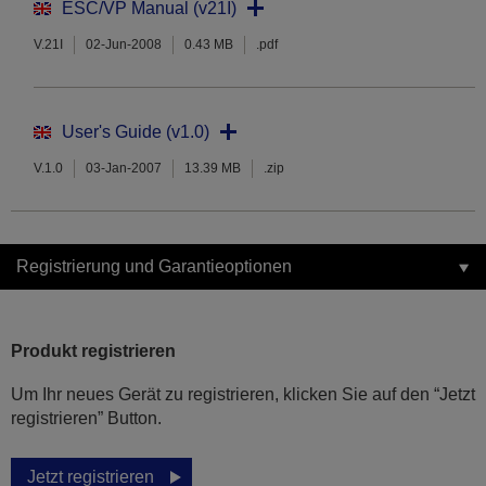
ESC/VP Manual (v21I)
V.21I
02-Jun-2008
0.43 MB
.pdf
User's Guide (v1.0)
V.1.0
03-Jan-2007
13.39 MB
.zip
Registrierung und Garantieoptionen
Produkt registrieren
Um Ihr neues Gerät zu registrieren, klicken Sie auf den “Jetzt
registrieren” Button.
Jetzt registrieren