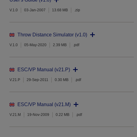
V.1.0
03-Jan-2007
13.68 MB
.zip
Throw Distance Simulator (v1.0)
V.1.0
05-May-2020
2.39 MB
.pdf
ESC/VP Manual (v21.P)
V.21.P
29-Sep-2011
0.30 MB
.pdf
ESC/VP Manual (v21.M)
V.21.M
19-Nov-2009
0.22 MB
.pdf