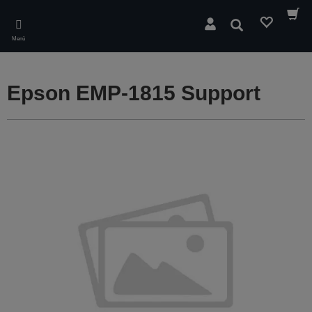
Skip
to
Suchen
main
Menü
content
Epson EMP-1815 Support