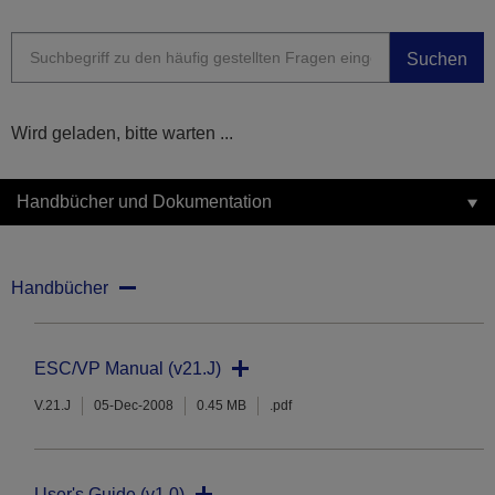
Suchen
Wird geladen, bitte warten ...
Handbücher und Dokumentation
Handbücher
ESC/VP Manual (v21.J)
V.21.J
05-Dec-2008
0.45 MB
.pdf
User's Guide (v1.0)