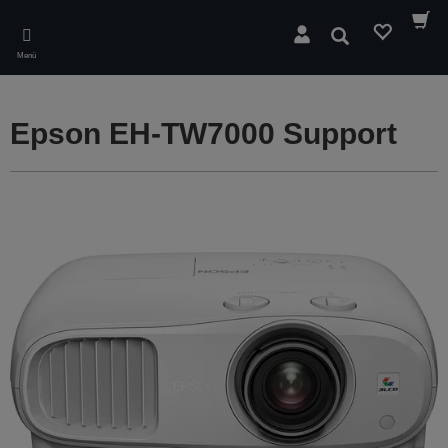
Skip
to
Suchen
main
Menü
content
Epson EH-TW7000 Support