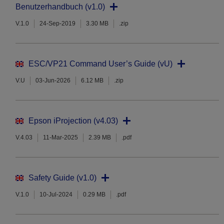
Benutzerhandbuch (v1.0)
V.1.0
24-Sep-2019
3.30 MB
.zip
ESC/VP21 Command User’s Guide (vU)
V.U
03-Jun-2026
6.12 MB
.zip
Epson iProjection (v4.03)
V.4.03
11-Mar-2025
2.39 MB
.pdf
Safety Guide (v1.0)
V.1.0
10-Jul-2024
0.29 MB
.pdf