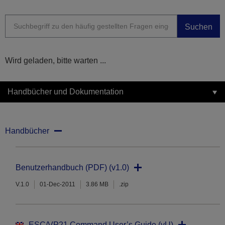
Suchen
Wird geladen, bitte warten ...
Handbücher und Dokumentation
Handbücher
Benutzerhandbuch (PDF) (v1.0)
V.1.0
01-Dec-2011
3.86 MB
.zip
ESC/VP21 Command User’s Guide (vU)