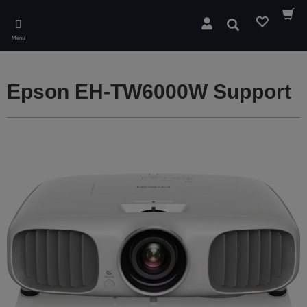
Skip
to
Suchen
main
Menü
content
Epson EH-TW6000W Support