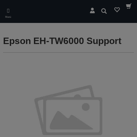
Skip
to
Suchen
main
Menü
content
Epson EH-TW6000 Support