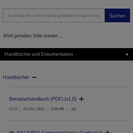
Suchen
Wird geladen, bitte warten ...
Handbücher und Dokumentation
Handbücher
Benutzerhandbuch (PDF) (v1.0)
V.1.0
01-Dec-2011
3.86 MB
.zip
ESC/VP21 Command User’s Guide (vU)