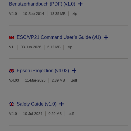
Benutzerhandbuch (PDF) (v1.0)
V.1.0
10-Sep-2014
13.35 MB
.zip
ESC/VP21 Command User’s Guide (vU)
V.U
03-Jun-2026
6.12 MB
.zip
Epson iProjection (v4.03)
V.4.03
11-Mar-2025
2.39 MB
.pdf
Safety Guide (v1.0)
V.1.0
10-Jul-2024
0.29 MB
.pdf