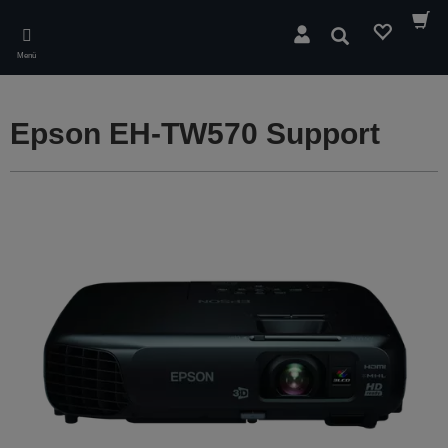
Skip
to
Suchen
main
Menü
content
Epson EH-TW570 Support