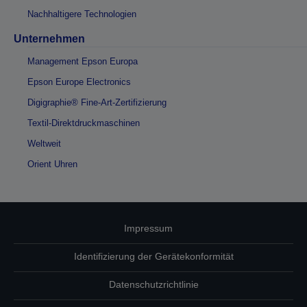
Nachhaltigere Technologien
Unternehmen
Management Epson Europa
Epson Europe Electronics
Digigraphie® Fine-Art-Zertifizierung
Textil-Direktdruckmaschinen
Weltweit
Orient Uhren
Impressum
Identifizierung der Gerätekonformität
Datenschutzrichtlinie