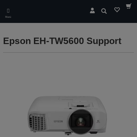
Skip
to
Suchen
main
Menü
content
Epson EH-TW5600 Support