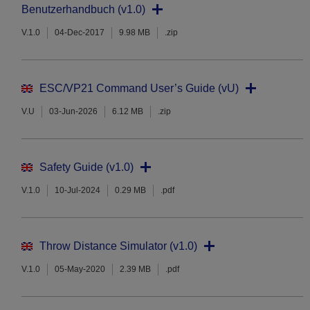
Benutzerhandbuch (v1.0)
V.1.0
04-Dec-2017
9.98 MB
.zip
ESC/VP21 Command User’s Guide (vU)
V.U
03-Jun-2026
6.12 MB
.zip
Safety Guide (v1.0)
V.1.0
10-Jul-2024
0.29 MB
.pdf
Throw Distance Simulator (v1.0)
V.1.0
05-May-2020
2.39 MB
.pdf