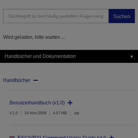
Suchen
Wird geladen, bitte warten ...
Handbücher und Dokumentation
Handbücher
Benutzerhandbuch (v1.0)
V.1.0
14-Nov-2008
4.57 MB
.zip
ESC/VP21 Command User’s Guide (vU)