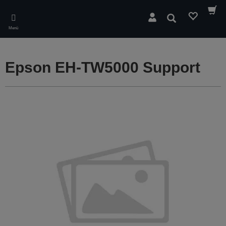
Skip
to
Suchen
main
Menü
content
Epson EH-TW5000 Support