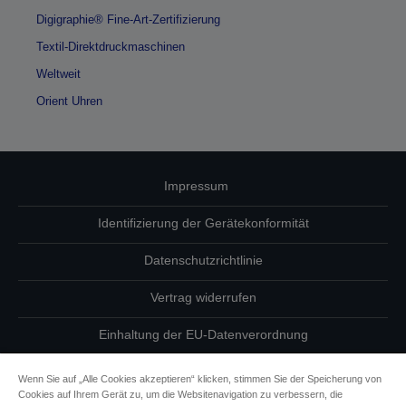
Digigraphie® Fine-Art-Zertifizierung
Textil-Direktdruckmaschinen
Weltweit
Orient Uhren
Impressum
Identifizierung der Gerätekonformität
Datenschutzrichtlinie
Vertrag widerrufen
Einhaltung der EU-Datenverordnung
Fragen zum Datenschutz
Wenn Sie auf „Alle Cookies akzeptieren“ klicken, stimmen Sie der Speicherung von
Cookies auf Ihrem Gerät zu, um die Websitenavigation zu verbessern, die