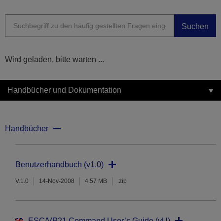
Suchen
Wird geladen, bitte warten ...
Handbücher und Dokumentation
Handbücher
Benutzerhandbuch (v1.0)
V.1.0
14-Nov-2008
4.57 MB
.zip
ESC/VP21 Command User’s Guide (vU)