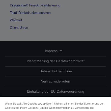
Digigraphie® Fine-Art-Zertifizierung
Textil-Direktdruckmaschinen
Weltweit
Orient Uhren
Impressum
Identifizierung der Gerätekonformität
Datenschutzrichtlinie
Vertrag widerrufen
Einhaltung der EU-Datenverordnung
Fragen zum Datenschutz
Wenn Sie auf „Alle Cookies akzeptieren“ klicken, stimmen Sie der Speicherung von
Cookies auf Ihrem Gerät zu, um die Websitenavigation zu verbessern, die