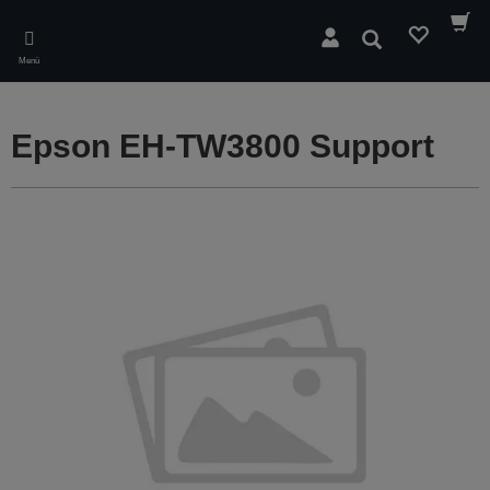
Skip
to
Suchen
main
Menü
content
Epson EH-TW3800 Support