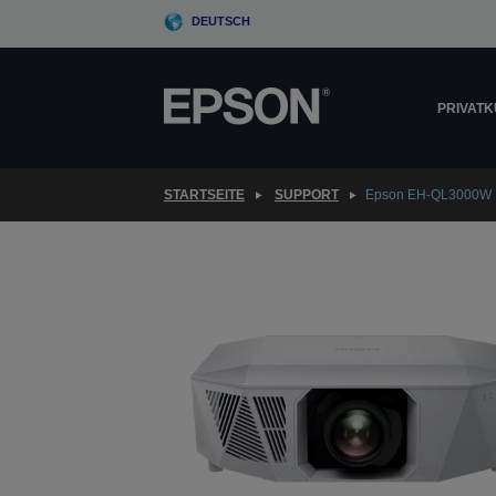
Skip
DEUTSCH
to
main
content
PRIVAT
STARTSEITE
SUPPORT
Epson EH-QL3000W