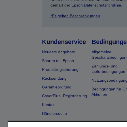
gemäß der
Epson Datenschutzrichtlinie
.
*Es gelten Beschränkungen
Kundenservice
Bedingunge
Neueste Angebote
Allgemeine
Geschäftsbedingun
Sparen mit Epson
Zahlungs- und
Produktregistrierung
Lieferbedingungen
Rücksendung
Nutzungsbedingun
Garantieprüfung
Bedingungen für On
Aktionen
CoverPlus- Registrierung
Kontakt
Händlersuche
Newsletter