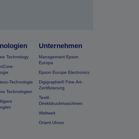
nologien
Unternehmen
ee Technology
Management Epson
Europa
onCore-
ogie
Epson Europe Electronics
iezo-Technologie
Digigraphie® Fine-Art-
Zertifizierung
ive Technologien
Textil-
tigere
Direktdruckmaschinen
ogien
Weltweit
Orient Uhren