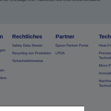
n
Rechtliches
Partner
Tech
Safety Data Sheets
Epson Partner Portal
Heat-Fr
gen
Recycling von Produkten
LPGA
Precisi
Technol
Sicherheitshinweise
Micro P
gen
Innovat
line-
Nachhal
Technol