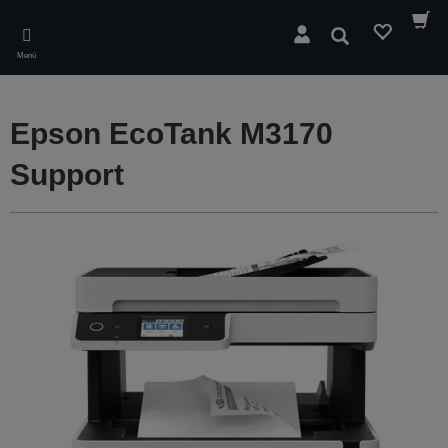
Skip
to
Suchen
main
Menü
content
Epson EcoTank M3170
Support