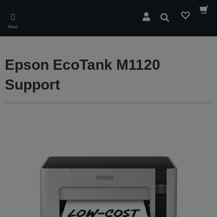
Skip
to
Suchen
main
Menü
content
Epson EcoTank M1120
Support