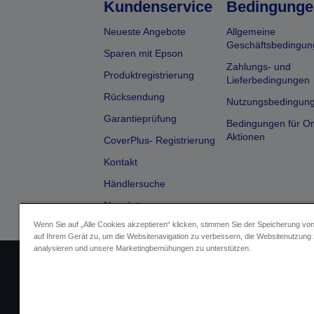
Kundenservice
Bedingunge
Neueste Angebote
Allgemeine
Geschäftsbedingun
Sparen mit Epson
Zahlungs- und
Produktregistrierung
Lieferbedingungen
Rücksendung
Nutzungsbedingun
Garantieprüfung
Bedingungen für On
Aktionen
CoverPlus- Registrierung
Kontakt
Händlersuche
Newsletter
Wenn Sie auf „Alle Cookies akzeptieren“ klicken, stimmen Sie der Speicherung vo
auf Ihrem Gerät zu, um die Websitenavigation zu verbessern, die Websitenutzung
analysieren und unsere Marketingbemühungen zu unterstützen.
Impressum
Identifizierung der G
Fragen zum D