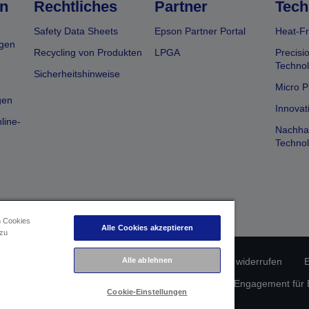
n
Rechtliches
Partner
Tech
Safety Data Sheets
Epson Partner Portal
Heat-Fr
gen
Recycling von Produkten
LPGA
Precisi
Technol
Sicherheitshinweise
Micro P
gen
Innovat
line-
Nachhal
Technol
n Cookies
Alle Cookies akzeptieren
 zu
Alle ablehnen
erätekonformität
Datenschutzrichtlinie
Vertrag widerrufen
E
atenschutz
Informationen zu Cookies
Epson Engagement für Ba
Cookie-Einstellungen