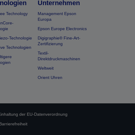
nologien
Unternehmen
ee Technology
Management Epson
Europa
onCore-
ogie
Epson Europe Electronics
iezo-Technologie
Digigraphie® Fine-Art-
Zertifizierung
ive Technologien
Textil-
tigere
Direktdruckmaschinen
ogien
Weltweit
Orient Uhren
inhaltung der EU-Datenverordnung
rrierefreiheit