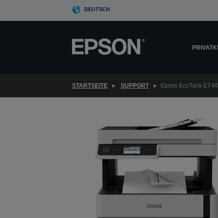
Skip
DEUTSCH
to
main
content
PRIVAT
STARTSEITE
SUPPORT
Epson EcoTank ET-M