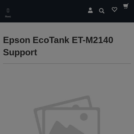
Skip
to
Suchen
main
Menü
content
Epson EcoTank ET-M2140
Support