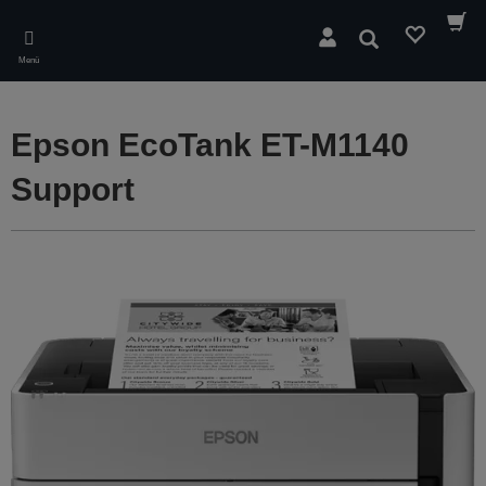
Skip
to
Suchen
main
Menü
content
Epson EcoTank ET-M1140
Support