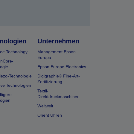
nologien
Unternehmen
ee Technology
Management Epson
Europa
onCore-
ogie
Epson Europe Electronics
iezo-Technologie
Digigraphie® Fine-Art-
Zertifizierung
ive Technologien
Textil-
tigere
Direktdruckmaschinen
ogien
Weltweit
Orient Uhren