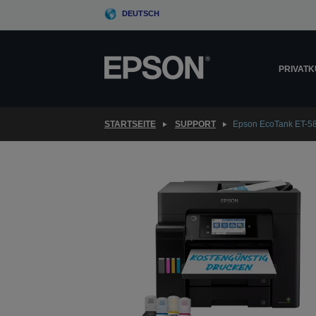
Skip
DEUTSCH
to
main
content
PRIVAT
STARTSEITE
SUPPORT
Epson EcoTank ET-5