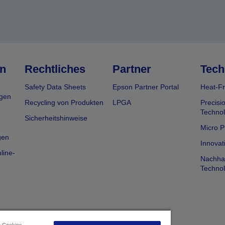
n
Rechtliches
Partner
Tech
Safety Data Sheets
Epson Partner Portal
Heat-Fr
gen
Recycling von Produkten
LPGA
Precisi
Technol
Sicherheitshinweise
Micro P
gen
Innovat
line-
Nachhal
Technol