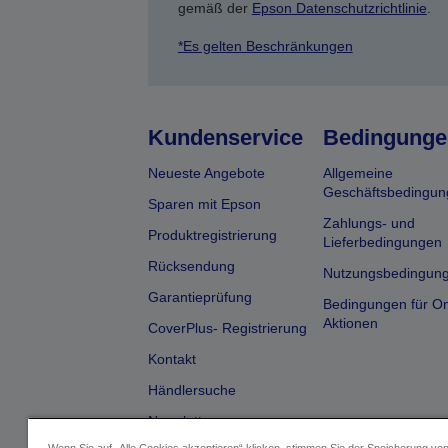
gemäß der
Epson Datenschutzrichtlinie
.
*Es gelten Beschränkungen
Kundenservice
Bedingunge
Neueste Angebote
Allgemeine
Geschäftsbedingun
Sparen mit Epson
Zahlungs- und
Produktregistrierung
Lieferbedingungen
Rücksendung
Nutzungsbedingun
Garantieprüfung
Bedingungen für On
Aktionen
CoverPlus- Registrierung
Kontakt
Händlersuche
Newsletter