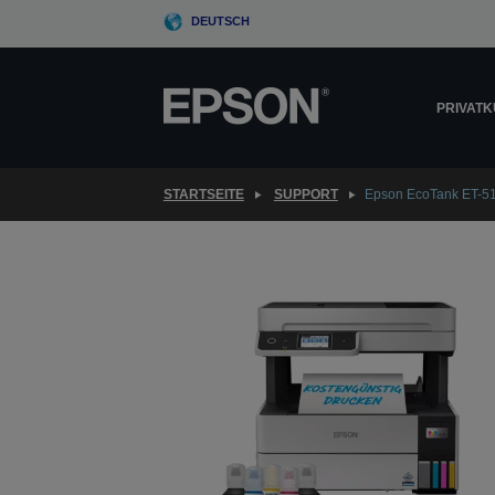
Skip
DEUTSCH
to
main
content
PRIVAT
STARTSEITE
SUPPORT
Epson EcoTank ET-5