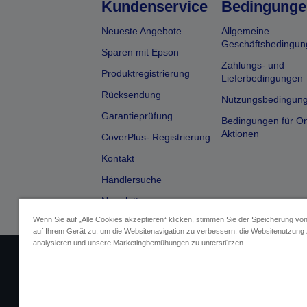
Kundenservice
Bedingunge
Neueste Angebote
Allgemeine
Geschäftsbedingun
Sparen mit Epson
Zahlungs- und
Produktregistrierung
Lieferbedingungen
Rücksendung
Nutzungsbedingun
Garantieprüfung
Bedingungen für On
Aktionen
CoverPlus- Registrierung
Kontakt
Händlersuche
Newsletter
Wenn Sie auf „Alle Cookies akzeptieren“ klicken, stimmen Sie der Speicherung vo
auf Ihrem Gerät zu, um die Websitenavigation zu verbessern, die Websitenutzung
analysieren und unsere Marketingbemühungen zu unterstützen.
Impressum
Identifizierung der G
Fragen zum D