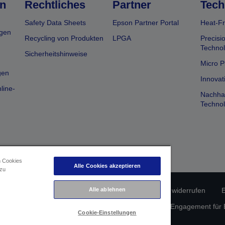
n
Rechtliches
Partner
Tech
Safety Data Sheets
Epson Partner Portal
Heat-Fr
gen
Recycling von Produkten
LPGA
Precisi
Technol
Sicherheitshinweise
Micro P
gen
Innovat
line-
Nachhal
Technol
n Cookies
Alle Cookies akzeptieren
 zu
Alle ablehnen
erätekonformität
Datenschutzrichtlinie
Vertrag widerrufen
E
atenschutz
Informationen zu Cookies
Epson Engagement für Ba
Cookie-Einstellungen