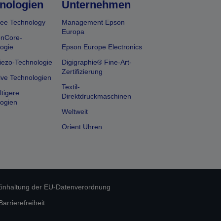
nologien
Unternehmen
ee Technology
Management Epson
Europa
onCore-
ogie
Epson Europe Electronics
iezo-Technologie
Digigraphie® Fine-Art-
Zertifizierung
ive Technologien
Textil-
tigere
Direktdruckmaschinen
ogien
Weltweit
Orient Uhren
inhaltung der EU-Datenverordnung
rrierefreiheit