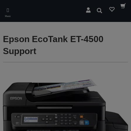
Skip
to
Suchen
main
Menü
content
Epson EcoTank ET-4500
Support