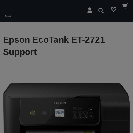
Skip
to
Suchen
main
Menü
content
Epson EcoTank ET-2721
Support