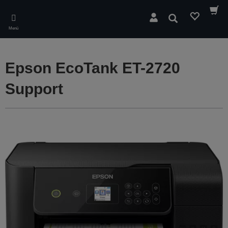
Skip
to
Suchen
main
Menü
content
Epson EcoTank ET-2720
Support