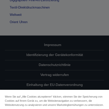
Digigraphie® Fine-Art-Zertifizierung
Textil-Direktdruckmaschinen
Weltweit
Orient Uhren
Impressum
Identifizierung der Gerätekonformität
Datenschutzrichtlinie
Vertrag widerrufen
Einhaltung der EU-Datenverordnung
Fragen zum Datenschutz
Wenn Sie auf „Alle Cookies akzeptieren“ klicken, stimmen Sie der Speicherung von
Cookies auf Ihrem Gerät zu, um die Websitenavigation zu verbessern, die
Informationen zu Cookies
Websitenutzung zu analysieren und unsere Marketingbemühungen zu unterstützen.