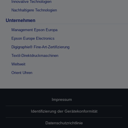
Innovative Technologien
Nachhaltigere Technologien
Unternehmen
Management Epson Europa
Epson Europe Electronics
Digigraphie® Fine-Art-Zertifizierung
Textil-Direktdruckmaschinen
Weltweit
Orient Uhren
Impressum
Identifizierung der Gerätekonformität
Datenschutzrichtlinie