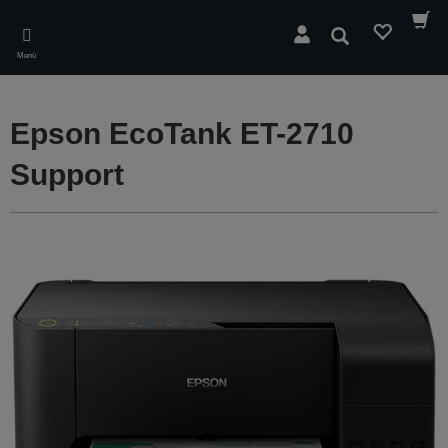
Skip
to
Suchen
main
Menü
content
Epson EcoTank ET-2710
Support