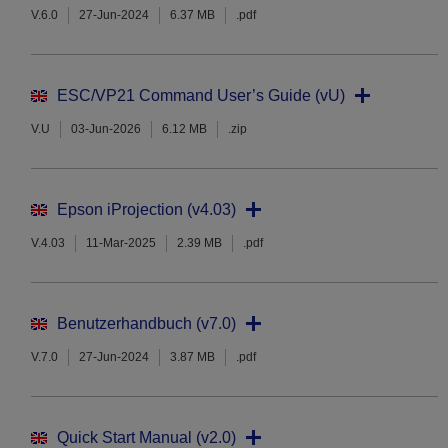
V.6.0
27-Jun-2024
6.37 MB
.pdf
ESC/VP21 Command User’s Guide (vU)
V.U
03-Jun-2026
6.12 MB
.zip
Epson iProjection (v4.03)
V.4.03
11-Mar-2025
2.39 MB
.pdf
Benutzerhandbuch (v7.0)
V.7.0
27-Jun-2024
3.87 MB
.pdf
Quick Start Manual (v2.0)