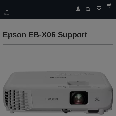
Skip
to
Suchen
main
Menü
content
Epson EB-X06 Support