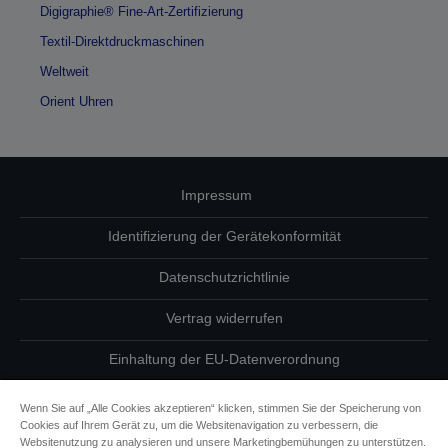
Digigraphie® Fine-Art-Zertifizierung
Textil-Direktdruckmaschinen
Weltweit
Orient Uhren
Impressum
Identifizierung der Gerätekonformität
Datenschutzrichtlinie
Vertrag widerrufen
Einhaltung der EU-Datenverordnung
Fragen zum Datenschutz
Wenn Sie auf „Alle Cookies akzeptieren“ klicken, stimmen Sie der Speicherung von
Cookies auf Ihrem Gerät zu, um die Websitenavigation zu verbessern, die
Informationen zu Cookies
Websitenutzung zu analysieren und unsere Marketingbemühungen zu unterstützen.