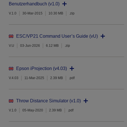
Benutzerhandbuch (v1.0)
V.1.0
30-Mar-2015
10.30 MB
.zip
ESC/VP21 Command User’s Guide (vU)
V.U
03-Jun-2026
6.12 MB
.zip
Epson iProjection (v4.03)
V.4.03
11-Mar-2025
2.39 MB
.pdf
Throw Distance Simulator (v1.0)
V.1.0
05-May-2020
2.39 MB
.pdf