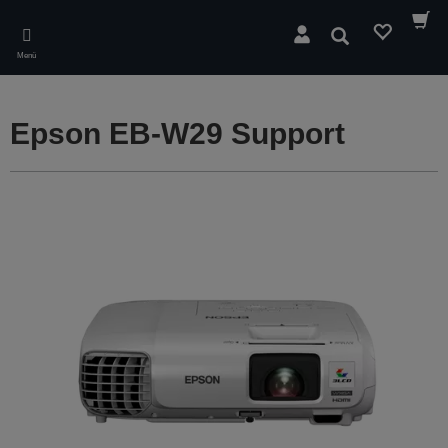
Skip
to
Suchen
main
Menü
content
Epson EB-W29 Support