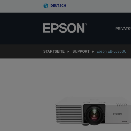
Skip
DEUTSCH
to
main
content
PRIVAT
STARTSEITE
SUPPORT
Epson EB-L630SU