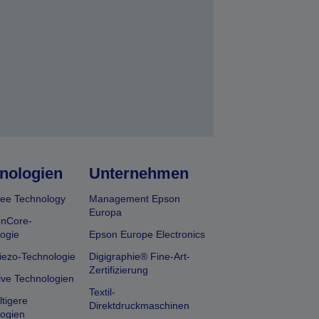
nologien
Unternehmen
ee Technology
Management Epson
Europa
onCore-
ogie
Epson Europe Electronics
iezo-Technologie
Digigraphie® Fine-Art-
Zertifizierung
ive Technologien
Textil-
tigere
Direktdruckmaschinen
ogien