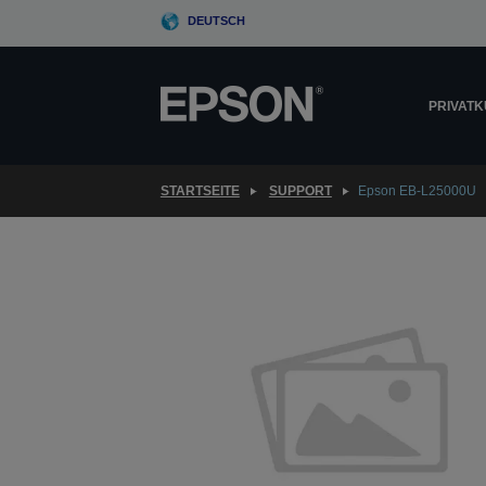
Skip
DEUTSCH
to
main
content
PRIVAT
STARTSEITE
SUPPORT
Epson EB-L25000U