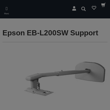
Skip
to
Suchen
main
Menü
content
Epson EB-L200SW Support