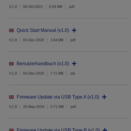
V.1.0
06-Oct-2021
0.29 MB
.pdf
Quick Start Manual (v1.0)
V.1.0
03-Dec-2020
1.64 MB
.pdf
Benutzerhandbuch (v1.0)
V.1.0
02-Dec-2020
7.71 MB
.zip
Firmware Update via USB Type A (v1.0)
V.1.0
25-May-2020
0.71 MB
.pdf
Firmware Update via USB Type B (v1.0)