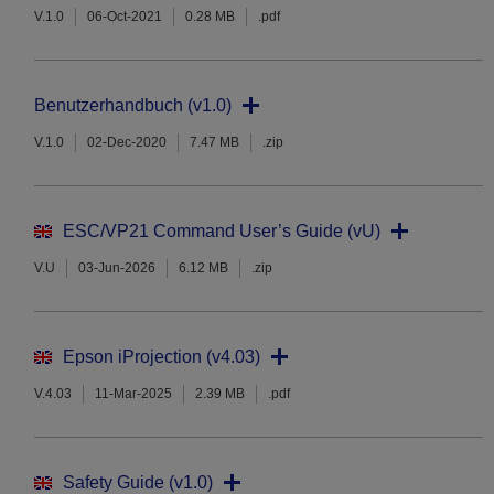
V.1.0
06-Oct-2021
0.28 MB
.pdf
Benutzerhandbuch (v1.0)
V.1.0
02-Dec-2020
7.47 MB
.zip
ESC/VP21 Command User’s Guide (vU)
V.U
03-Jun-2026
6.12 MB
.zip
Epson iProjection (v4.03)
V.4.03
11-Mar-2025
2.39 MB
.pdf
Safety Guide (v1.0)