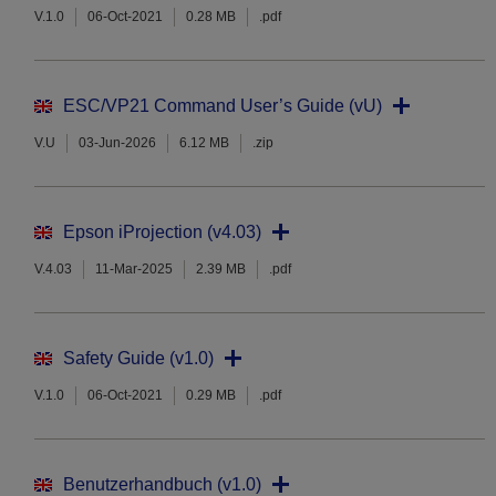
V.1.0
06-Oct-2021
0.28 MB
.pdf
ESC/VP21 Command User’s Guide (vU)
V.U
03-Jun-2026
6.12 MB
.zip
Epson iProjection (v4.03)
V.4.03
11-Mar-2025
2.39 MB
.pdf
Safety Guide (v1.0)
V.1.0
06-Oct-2021
0.29 MB
.pdf
Benutzerhandbuch (v1.0)