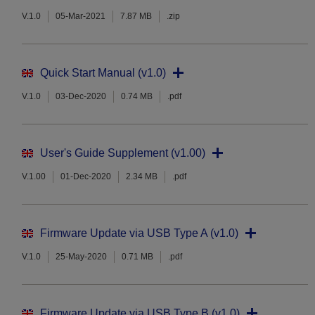
V.1.0
05-Mar-2021
7.87 MB
.zip
Quick Start Manual (v1.0)
V.1.0
03-Dec-2020
0.74 MB
.pdf
User's Guide Supplement (v1.00)
V.1.00
01-Dec-2020
2.34 MB
.pdf
Firmware Update via USB Type A (v1.0)
V.1.0
25-May-2020
0.71 MB
.pdf
Firmware Update via USB Type B (v1.0)