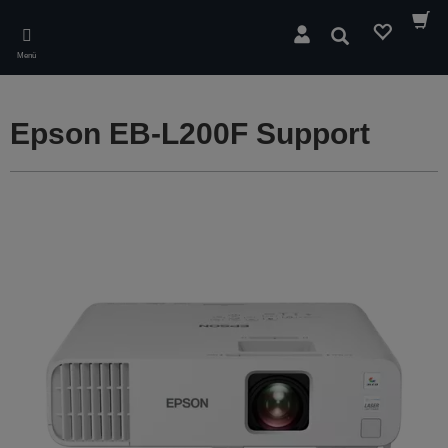
Skip
to
Suchen
main
Menü
content
Epson EB-L200F Support