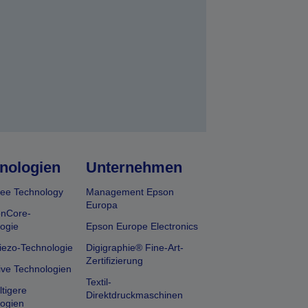
nologien
Unternehmen
ee Technology
Management Epson
Europa
onCore-
ogie
Epson Europe Electronics
iezo-Technologie
Digigraphie® Fine-Art-
Zertifizierung
ive Technologien
Textil-
tigere
Direktdruckmaschinen
ogien