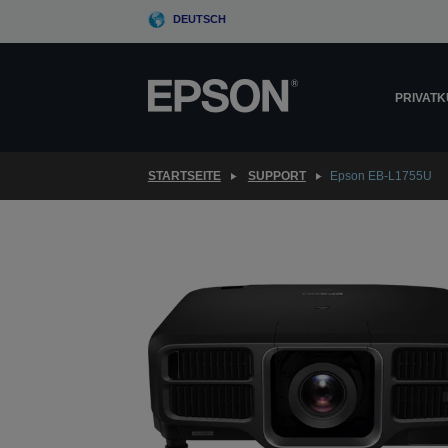
Skip
DEUTSCH
to
main
content
PRIVAT
STARTSEITE
SUPPORT
Epson EB-L1755U