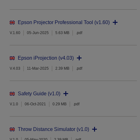
Epson Projector Professional Tool (v1.60)
V.1.60
05-Jun-2025
5.63 MB
.pdf
Epson iProjection (v4.03)
V.4.03
11-Mar-2025
2.39 MB
.pdf
Safety Guide (v1.0)
V.1.0
06-Oct-2021
0.29 MB
.pdf
Throw Distance Simulator (v1.0)
V.1.0
05-May-2020
2.39 MB
.pdf