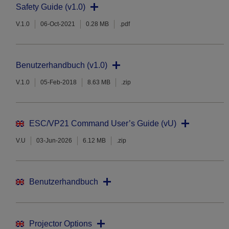
Safety Guide (v1.0)
V.1.0
06-Oct-2021
0.28 MB
.pdf
Benutzerhandbuch (v1.0)
V.1.0
05-Feb-2018
8.63 MB
.zip
ESC/VP21 Command User’s Guide (vU)
V.U
03-Jun-2026
6.12 MB
.zip
Benutzerhandbuch
Projector Options