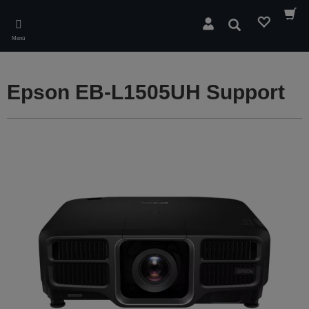
Skip
to
Suchen
main
Menü
content
Epson EB-L1505UH Support