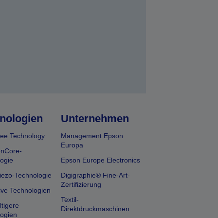
nologien
Unternehmen
ee Technology
Management Epson
Europa
onCore-
ogie
Epson Europe Electronics
iezo-Technologie
Digigraphie® Fine-Art-
Zertifizierung
ive Technologien
Textil-
tigere
Direktdruckmaschinen
ogien