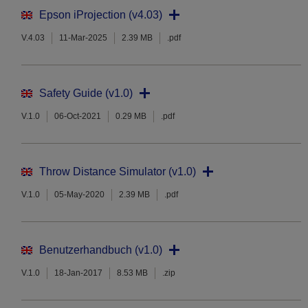
Epson iProjection (v4.03)
V.4.03
11-Mar-2025
2.39 MB
.pdf
Safety Guide (v1.0)
V.1.0
06-Oct-2021
0.29 MB
.pdf
Throw Distance Simulator (v1.0)
V.1.0
05-May-2020
2.39 MB
.pdf
Benutzerhandbuch (v1.0)
V.1.0
18-Jan-2017
8.53 MB
.zip