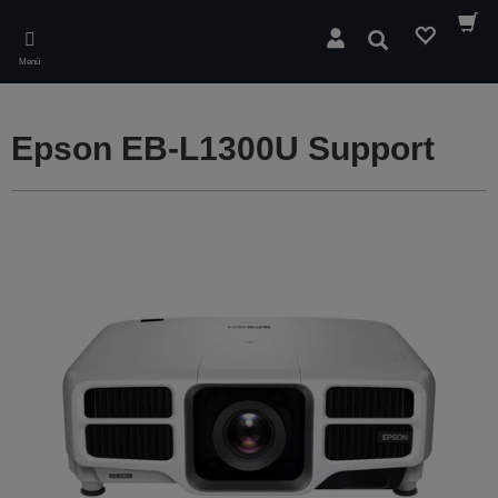
Skip
to
Suchen
main
Menü
content
Epson EB-L1300U Support