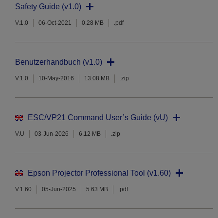
Safety Guide (v1.0)
V.1.0
06-Oct-2021
0.28 MB
.pdf
Benutzerhandbuch (v1.0)
V.1.0
10-May-2016
13.08 MB
.zip
ESC/VP21 Command User’s Guide (vU)
V.U
03-Jun-2026
6.12 MB
.zip
Epson Projector Professional Tool (v1.60)
V.1.60
05-Jun-2025
5.63 MB
.pdf