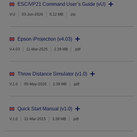
ESC/VP21 Command User’s Guide (vU)
V.U
03-Jun-2026
6.12 MB
.zip
Epson iProjection (v4.03)
V.4.03
11-Mar-2025
2.39 MB
.pdf
Throw Distance Simulator (v1.0)
V.1.0
05-May-2020
2.39 MB
.pdf
Quick Start Manual (v1.0)
V.1.0
31-Mar-2015
3.38 MB
.pdf