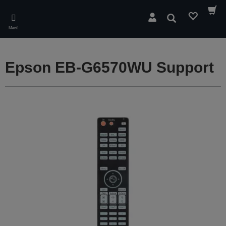
Skip
to
Suchen
main
Menü
content
Epson EB-G6570WU Support