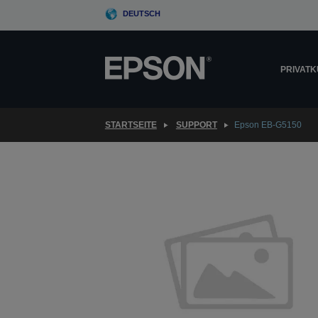
Skip
DEUTSCH
to
main
content
PRIVAT
STARTSEITE
SUPPORT
Epson EB-G5150