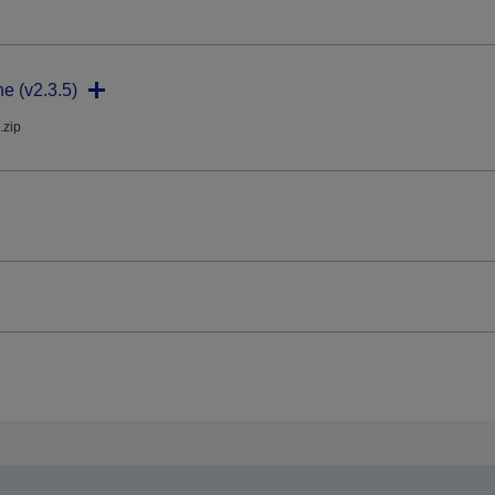
ne (v2.3.5)
.zip