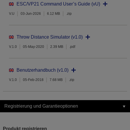
ESC/VP21 Command User’s Guide (vU)
V.U
03-Jun-2026
6.12 MB
.zip
Throw Distance Simulator (v1.0)
V.1.0
05-May-2020
2.39 MB
.pdf
Benutzerhandbuch (v1.0)
V.1.0
05-Feb-2018
7.68 MB
.zip
Registrierung und Garantieoptionen
Produkt registrieren