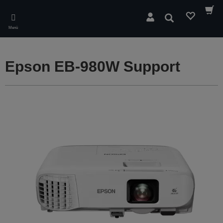
Skip
to
Suchen
main
Menü
content
Epson EB-980W Support