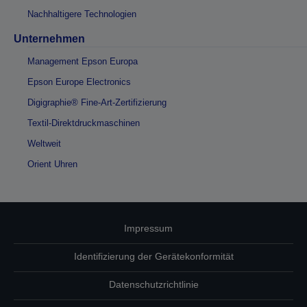
Nachhaltigere Technologien
Unternehmen
Management Epson Europa
Epson Europe Electronics
Digigraphie® Fine-Art-Zertifizierung
Textil-Direktdruckmaschinen
Weltweit
Orient Uhren
Impressum
Identifizierung der Gerätekonformität
Datenschutzrichtlinie