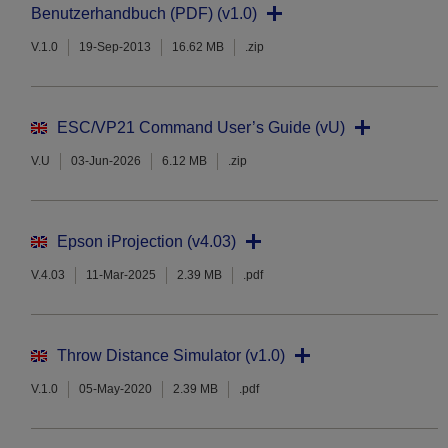
Benutzerhandbuch (PDF) (v1.0)
V.1.0
19-Sep-2013
16.62 MB
.zip
ESC/VP21 Command User’s Guide (vU)
V.U
03-Jun-2026
6.12 MB
.zip
Epson iProjection (v4.03)
V.4.03
11-Mar-2025
2.39 MB
.pdf
Throw Distance Simulator (v1.0)
V.1.0
05-May-2020
2.39 MB
.pdf