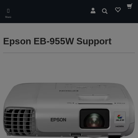
Skip
to
Suchen
main
Menü
content
Epson EB-955W Support