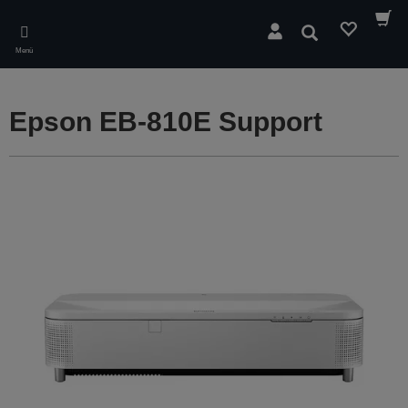
Skip
to
Suchen
main
Menü
content
Epson EB-810E Support