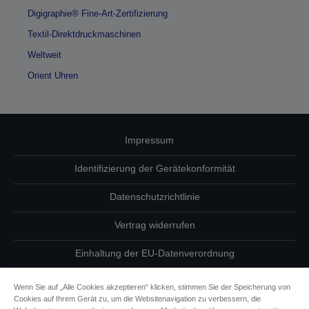
Digigraphie® Fine-Art-Zertifizierung
Textil-Direktdruckmaschinen
Weltweit
Orient Uhren
Impressum
Identifizierung der Gerätekonformität
Datenschutzrichtlinie
Vertrag widerrufen
Einhaltung der EU-Datenverordnung
Fragen zum Datenschutz
Wenn Sie auf „Alle Cookies akzeptieren“ klicken, stimmen Sie der Speicherung von
Cookies auf Ihrem Gerät zu, um die Websitenavigation zu verbessern, die