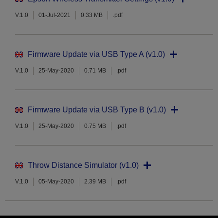
V.1.0
01-Jul-2021
0.33 MB
.pdf
Firmware Update via USB Type A (v1.0)
V.1.0
25-May-2020
0.71 MB
.pdf
Firmware Update via USB Type B (v1.0)
V.1.0
25-May-2020
0.75 MB
.pdf
Throw Distance Simulator (v1.0)
V.1.0
05-May-2020
2.39 MB
.pdf