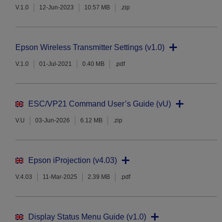
V.1.0
12-Jun-2023
10.57 MB
.zip
Epson Wireless Transmitter Settings (v1.0)
V.1.0
01-Jul-2021
0.40 MB
.pdf
ESC/VP21 Command User’s Guide (vU)
V.U
03-Jun-2026
6.12 MB
.zip
Epson iProjection (v4.03)
V.4.03
11-Mar-2025
2.39 MB
.pdf
Display Status Menu Guide (v1.0)