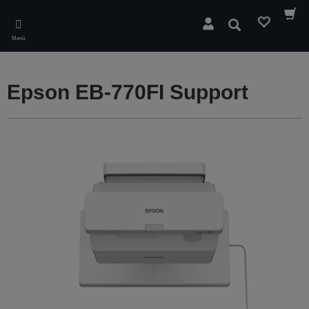
Skip
to
Suchen
main
Menü
content
Epson EB-770FI Support