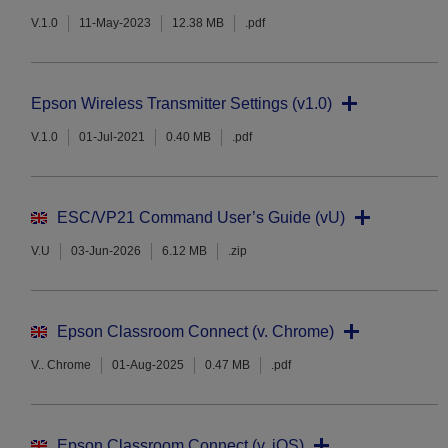
V.1.0
11-May-2023
12.38 MB
.pdf
Epson Wireless Transmitter Settings (v1.0)
V.1.0
01-Jul-2021
0.40 MB
.pdf
ESC/VP21 Command User’s Guide (vU)
V.U
03-Jun-2026
6.12 MB
.zip
Epson Classroom Connect (v. Chrome)
V.. Chrome
01-Aug-2025
0.47 MB
.pdf
Epson Classroom Connect (v. iOS)