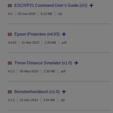
ESC/VP21 Command User’s Guide (vU)
V.U
03-Jun-2026
6.12 MB
.zip
Epson iProjection (v4.03)
V.4.03
11-Mar-2025
2.39 MB
.pdf
Throw Distance Simulator (v1.0)
V.1.0
05-May-2020
2.39 MB
.pdf
Benutzerhandbuch (v1.0)
V.1.0
01-Dec-2014
3.94 MB
.zip