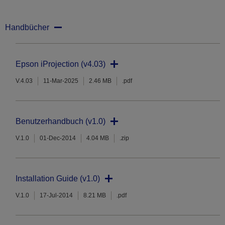
Handbücher
Epson iProjection (v4.03)
V.4.03
11-Mar-2025
2.46 MB
.pdf
Benutzerhandbuch (v1.0)
V.1.0
01-Dec-2014
4.04 MB
.zip
Installation Guide (v1.0)
V.1.0
17-Jul-2014
8.21 MB
.pdf