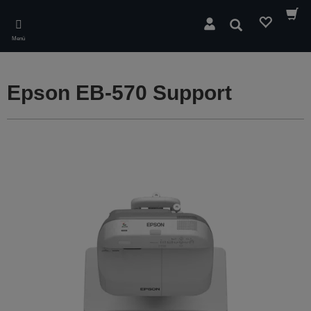
Skip
to
Suchen
main
Menü
content
Epson EB-570 Support