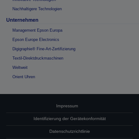
Nachhaltigere Technologien
Unternehmen
Management Epson Europa
Epson Europe Electronics
Digigraphie® Fine-Art-Zertifizierung
Textil-Direktdruckmaschinen
Weltweit
Orient Uhren
Impressum
Identifizierung der Gerätekonformität
Datenschutzrichtlinie