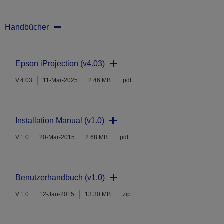
Handbücher
Epson iProjection (v4.03)
V.4.03
11-Mar-2025
2.46 MB
.pdf
Installation Manual (v1.0)
V.1.0
20-Mar-2015
2.68 MB
.pdf
Benutzerhandbuch (v1.0)
V.1.0
12-Jan-2015
13.30 MB
.zip