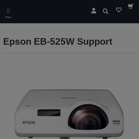
Skip
to
Suchen
main
Menü
content
Epson EB-525W Support