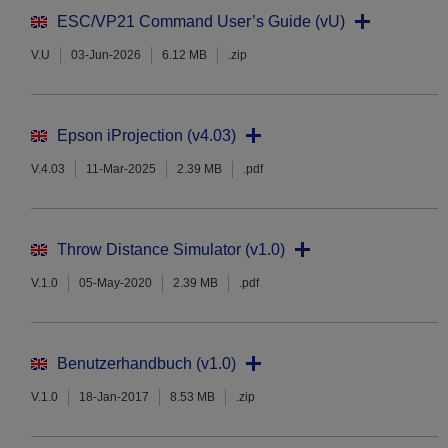
ESC/VP21 Command User’s Guide (vU)
V.U
03-Jun-2026
6.12 MB
.zip
Epson iProjection (v4.03)
V.4.03
11-Mar-2025
2.39 MB
.pdf
Throw Distance Simulator (v1.0)
V.1.0
05-May-2020
2.39 MB
.pdf
Benutzerhandbuch (v1.0)
V.1.0
18-Jan-2017
8.53 MB
.zip